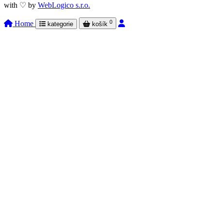
with ♡ by
WebLogico s.r.o.
0
Home
kategorie
košík