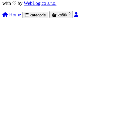
with ♡ by
WebLogico s.r.o.
0
Home
kategorie
košík