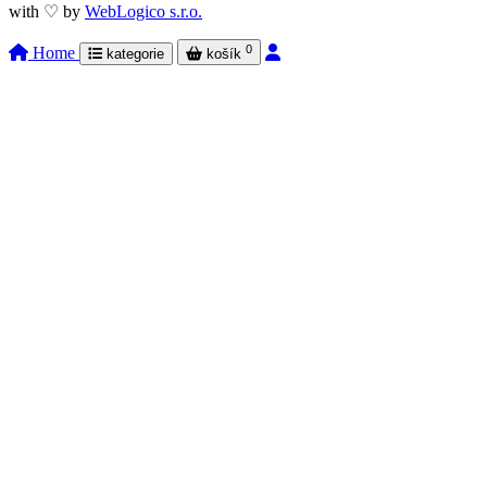
with ♡ by
WebLogico s.r.o.
0
Home
kategorie
košík