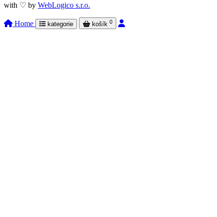
with ♡ by
WebLogico s.r.o.
0
Home
kategorie
košík